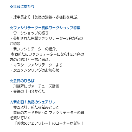
☆年頭にあたり
・理事長より「美徳の涵養〜多様性を尊ぶ」
☆ファシリテーター養成ワークショップ特集
・ワークショップの様子
・参加された先輩ファシリテーター3名からの
ご感想
・新ファシリテーターの紹介。
 今回新たにファシリテーターになられた4名の
方のご紹介と一言ご感想。
・マスターファシリテーターより
・次回メンタリングのお知らせ
☆会員のひろば
・刑務所にヴァーチューズ計画！
・美徳の「自分かるた」
☆新企画！美徳のシェアリレー
　今回より、新たな試みとして
　美徳のカードを使ったファシリテーターの輪
を繋いでいく
　「美徳のシェアリレー」のコーナーが誕生！