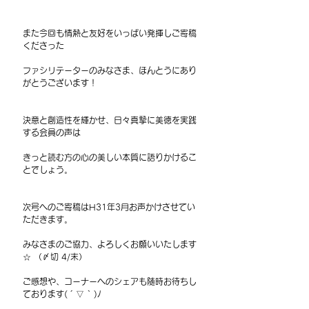
また今回も情熱と友好をいっぱい発揮しご寄稿
くださった
ファシリテーターのみなさま、ほんとうにあり
がとうございます！
決意と創造性を輝かせ、日々真摯に美徳を実践
する会員の声は
きっと読む方の心の美しい本質に語りかけるこ
とでしょう。
次号へのご寄稿はH31年3月お声かけさせてい
ただきます。
みなさまのご協力、よろしくお願いいたします
☆ （〆切 4/末）
ご感想や、コーナーへのシェアも随時お待ちし
ております( ´ ▽ ` )ﾉ