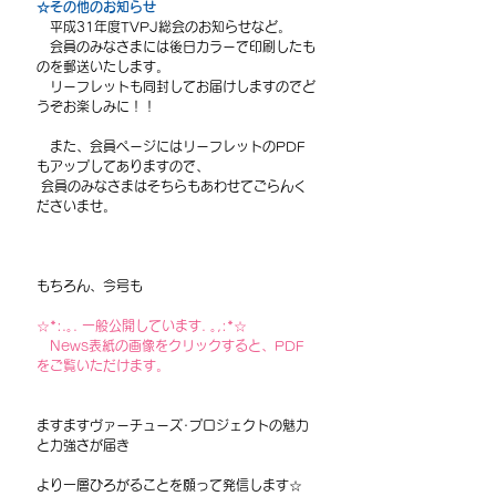
☆その他のお知らせ
　平成31年度TVPJ総会のお知らせなど。
　会員のみなさまには後日カラーで印刷したも
のを郵送いたします。
　リーフレットも同封してお届けしますのでど
うぞお楽しみに！！
　また、会員ページにはリーフレットのPDF
もアップしてありますので、
 会員のみなさまはそちらもあわせてごらんく
ださいませ。
もちろん、今号も
☆*:.｡. 一般公開しています. ｡,:*☆
　News表紙の画像をクリックすると、PDF
をご覧いただけます。
ますますヴァーチューズ･プロジェクトの魅力
と力強さが届き
より一層ひろがることを願って発信します☆