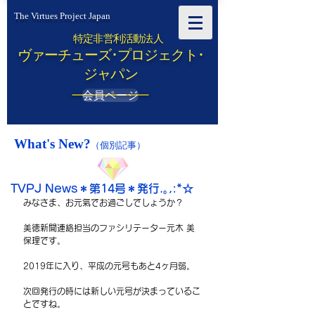
The Virtues Project Japan
特定非営利活動法人
ヴァーチューズ･プロジェクト･
ジャパン
会員ページ
What's New?
（個別記事）
TVPJ News＊第14号＊発行.｡,:*☆
みなさま、お元氣でお過ごしでしょうか？
美徳新聞連絡担当のファシリテーター元木 美
保理です。
2019年に入り、平成の元号もあと4ヶ月弱。
次回発行の時には新しい元号が決まっているこ
とですね。