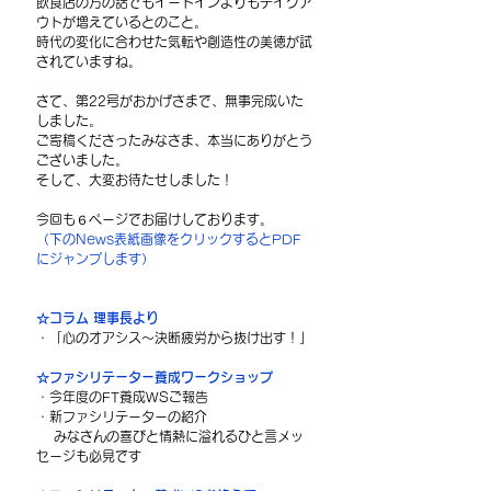
飲食店の方の話でもイートインよりもテイクア
ウトが増えているとのこと。
時代の変化に合わせた気転や創造性の美徳が試
されていますね。
さて、第22号がおかげさまで、無事完成いた
しました。
ご寄稿くださったみなさま、本当にありがとう
ございました。
そして、大変お待たせしました！
今回も６ページでお届けしております。
（下のNews表紙画像をクリックするとPDF
にジャンプします）
☆コラム 理事長より
・「心のオアシス〜決断疲労から抜け出す！」
☆ファシリテーター養成ワークショップ
・今年度のFT養成WSご報告
・新ファシリテーターの紹介
    みなさんの喜びと情熱に溢れるひと言メッ
セージも必見です