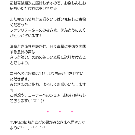
最新号は順次お届けしますので、お楽しみにお
待ちいただければ幸いです☆
また今回も情熱と友好をいっぱい発揮しご寄稿
くださった
ファシリテーターのみなさま、ほんとうにあり
がとうございます！
決意と創造性を輝かせ、日々真摯に美徳を実践
する会員の声は
きっと読む方の心の美しい本質に語りかけるこ
とでしょう。
次号へのご寄稿は11月よりお声かけさせてい
ただきます。
みなさまのご協力、よろしくお願いいたします
☆
ご感想や、コーナーへのシェアも随時お待ちし
ております( ´ ▽ ` )ﾉ
　＊　　 ＊　　 ＊
TVPJの情熱と喜びの翼がみなさまへ届きます
ように*･. .｡.:*･゜ﾟ･*