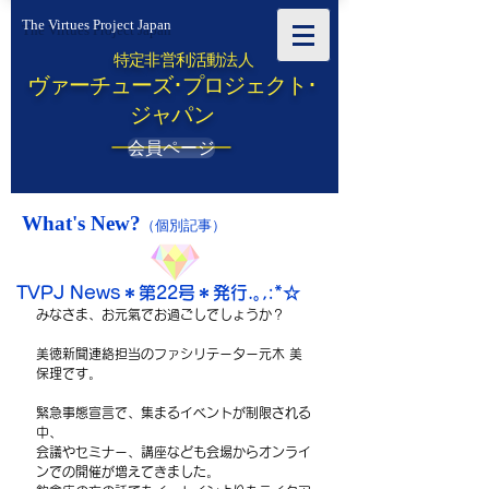
The Virtues Project Japan
特定非営利活動法人
ヴァーチューズ･プロジェクト･
ジャパン
会員ページ
What's New?
（個別記事）
TVPJ News＊第22号＊発行.｡,:*☆
みなさま、お元氣でお過ごしでしょうか？
美徳新聞連絡担当のファシリテーター元木 美
保理です。
緊急事態宣言で、集まるイベントが制限される
中、
会議やセミナー、講座なども会場からオンライ
ンでの開催が増えてきました。