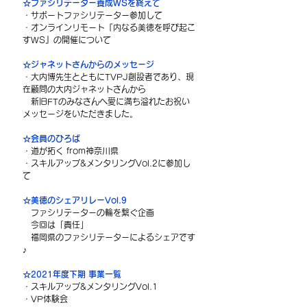
☆ファシリテーター養成WSを終えて
・サポートファシリテーター参加して
・オンラインリモート『内なる美徳を呼び起こ
すWS』の開催について
☆ジャネットさんからのメッセージ
・大内博先生とともにTVPJ創設者であり、現
在顧問の大内ジャネットさんから
　新旧FTのみなさんへ愛に満ち溢れたお祝い
メッセージをいただきました。
☆会員のひろば
・道が拓く from神奈川県
・スキルアップ&メンタリングVol.2に参加し
て
☆美徳のシェアリレーVol.9
　ファシリテーターの輪を繋ぐ企画
　今回は「責任」
　福岡県のファシリテーターによるシェアです
♪
☆2021年度下期 事業一覧
・スキルアップ&メンタリングVol.1
・VP体験会