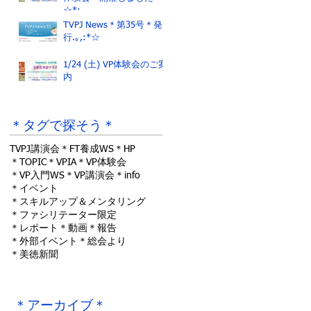
☆*:.｡.
TVPJ News＊第35号＊発
行.｡,:*☆
1/24 (土) VP体験会のご案
内
＊タグで探そう＊
TVPJ講演会
＊FT養成WS
＊HP
＊TOPIC
＊VPIA
＊VP体験会
＊VP入門WS
＊VP講演会
＊info
＊イベント
＊スキルアップ＆メンタリング
＊ファシリテーター限定
＊レポート
＊動画
＊報告
＊外部イベント
＊総会より
＊美徳新聞
＊アーカイブ＊