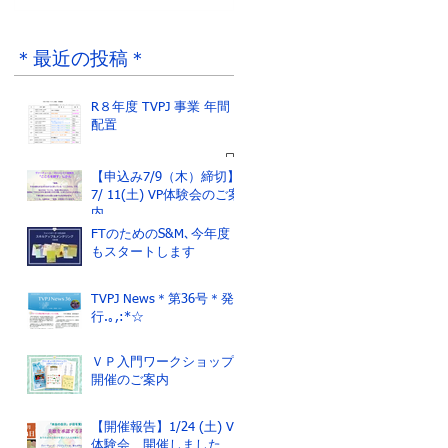
R８年度 TVPJ 事業
ジャネットさんから
年間配置
のメッセージ
＊最近の投稿＊
R８年度 TVPJ 事業 年間
配置
【申込み7/9（木）締切】
7/ 11(土) VP体験会のご案
内
FTのためのS&M､今年度
もスタートします
TVPJ News＊第36号＊発
行.｡,:*☆
ＶＰ入門ワークショップ
開催のご案内
【開催報告】1/24 (土) VP
体験会 開催しました