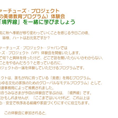
ァーチューズ・プロジェクト
2の美徳教育プログラム）体験会
「境界線」を一緒に学びましょう
気に秋へ季節が移り変わっていくことを感じる今日この頃、
皆様、ハートはお元気ですか？
ァーチューズ・プロジェクト・ジャパンでは
ーズ・プロジェクト（VP）体験会を開催いたします。
て何？と興味を持ったけど、どこで話を聞いたらいいかわからない、
ことをやるんだろう？と思っている方に、
ロジェクトの一端を体験していただけるプログラムです。
ェクトは，誰もが内に持っている「美徳」を育むプログラム。
あらゆる文化の家族のためのグローバルなモデルプログラム」として，
国連事務局によって推薦されました。
出合うみなさまが今回の体験会で学ぶのは，「境界線」です。
葉かもしれませんが，「ここまではいいけれど，これ以上は
心・安全で秩序ある組織や家庭づくりにすぐに役立ちます。
この体験会に参加されると，