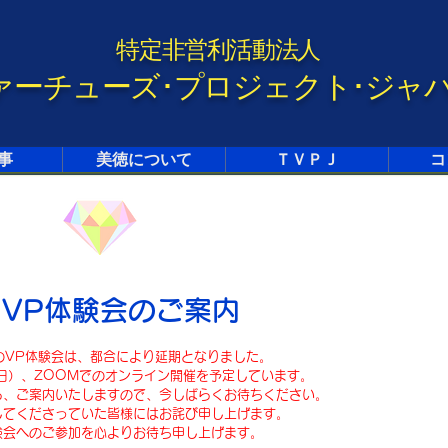
特定非営利活動法人
ァーチューズ･プロジェクト･ジャ
事
美徳について
ＴＶＰＪ
コ
) VP体験会のご案内
日のVP体験会は、都合により延期となりました。
日）、ZOOMでのオンライン開催を予定しています。
ら、ご案内いたしますので、今しばらくお待ちください。
してくださっていた皆様にはお詫び申し上げます。
験会へのご参加を心よりお待ち申し上げます。