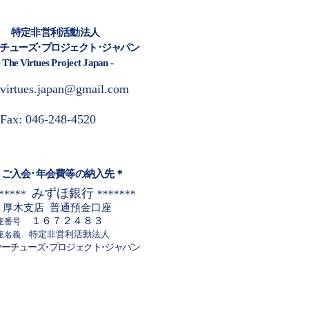
特定非営利活動法人
チューズ･プロジェクト･ジャパン
- The Virtues Project Japan -
virtues.japan@gmail.com
Fax: 046-248-4520
＊ご入会･年会費等の納入先＊
みずほ銀行
*****
*******
厚木支店 普通預金口座
１６７２４８３
番号
特定非営利活動法人
座名義
ァーチューズ･プロジェクト･ジャパン