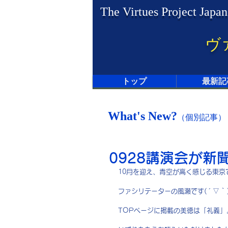
The Virtues Project Japan
ヴ
トップ
最新記
What's New?
（個別記事）
0928講演会が新
10月を迎え、青空が高く感じる東京
ファシリテーターの風瀬です( ´ ▽ ` 
TOPページに掲載の美徳は「礼義」