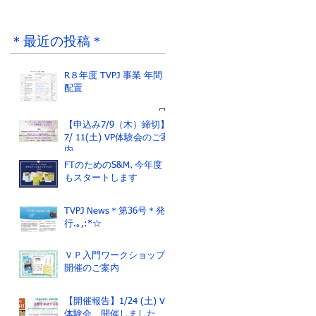
R８年度 TVPJ 事業
ジャネットさんから
年間配置
のメッセージ
＊最近の投稿＊
R８年度 TVPJ 事業 年間
配置
【申込み7/9（木）締切】
7/ 11(土) VP体験会のご案
内
FTのためのS&M､今年度
もスタートします
TVPJ News＊第36号＊発
行.｡,:*☆
ＶＰ入門ワークショップ
開催のご案内
【開催報告】1/24 (土) VP
体験会 開催しました