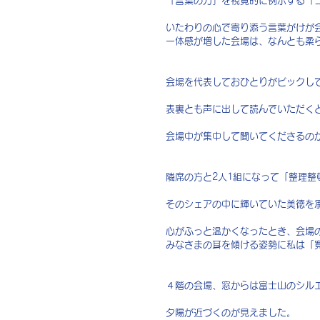
「言葉の力」を視覚的に例示する「
いたわりの心で寄り添う言葉がけが
一体感が増した会場は、なんとも柔
会場を代表しておひとりがピックし
表裏とも声に出して読んでいただく
会場中が集中して聞いてくださるの
隣席の方と2人1組になって「整理
そのシェアの中に輝いていた美徳を
心がふっと温かくなったとき、会場
みなさまの耳を傾ける姿勢に私は「
４階の会場、窓からは富士山のシル
夕陽が近づくのが見えました。