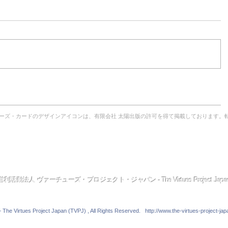
ーズ・カードのデザインアイコンは、有限会社 太陽出版の許可を得て掲載しております。
ューズ・プロジェクト
とは？
｜
理事長からのご挨拶
｜
TVPJ
創設者
｜
TVPJ
役員
｜
提供できる
サービス
｜
プスケジュール
｜
これまでの
ワークショップ
の模様
｜
体験談・実践例
｜
ファシリテーター（公認講師）
とは？
TVPJ
News
｜
FＡQ
｜
本の紹介
｜
リンク
｜
定款
｜
Top
へ
利活動法人 ヴァーチューズ・プロジェクト・ジャパン - The Virtues Project Japa
 The Virtues Project Japan (TVPJ) , All Rights Reserved.
http://www.the-virtues-project-jap