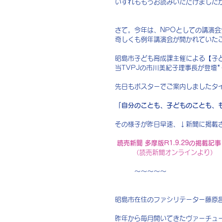
いずれももうお読みいただけました
さて。今年は、NPOとしての講演
奇しくも例年講演会が開かれていた
昭島市子ども育成課主催による【子
当TVPJの市川美紀子理事長が登壇*･. .
先日もポスターでご案内しましたタ
「自分のことも、子どものことも、
その様子が昨日早速、↓新聞に掲載
読売新聞 多摩版R1.9.29の掲載記事
         （読売新聞オンラインより）
　　　〜〜〜〜〜
昭島市在住のファシリテーター藤原
昨年から毎月開いてきたヴァーチュ