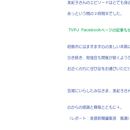
美紀子さんのエピソードはとても身
あっという間の２時間半でした。
TVPJ  Facebookページの記事
昭島市にはますます心の美しい本質
引き続き、勉強会も開催が続くよう
お近くの方にぜひ足をお運びいただ
会場にいらしたみなさま、美紀子さ
心からの感謝と尊敬とともに＋。
（レポート：美徳新聞編集部　風瀬