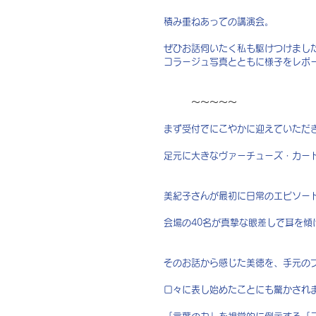
積み重ねあっての講演会。
ぜひお話伺いたく私も駆けつけまし
コラージュ写真とともに様子をレポ
　　　〜〜〜〜〜
まず受付でにこやかに迎えていただ
足元に大きなヴァーチューズ・カードが
美紀子さんが最初に日常のエピソー
会場の40名が真摯な眼差しで耳を傾
そのお話から感じた美徳を、手元の
口々に表し始めたことにも驚かされ