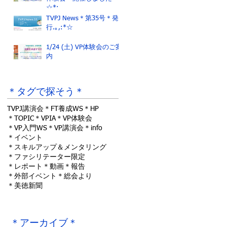
☆*:.｡.
TVPJ News＊第35号＊発
行.｡,:*☆
1/24 (土) VP体験会のご案
内
＊タグで探そう＊
TVPJ講演会
＊FT養成WS
＊HP
＊TOPIC
＊VPIA
＊VP体験会
＊VP入門WS
＊VP講演会
＊info
＊イベント
＊スキルアップ＆メンタリング
＊ファシリテーター限定
＊レポート
＊動画
＊報告
＊外部イベント
＊総会より
＊美徳新聞
＊アーカイブ＊