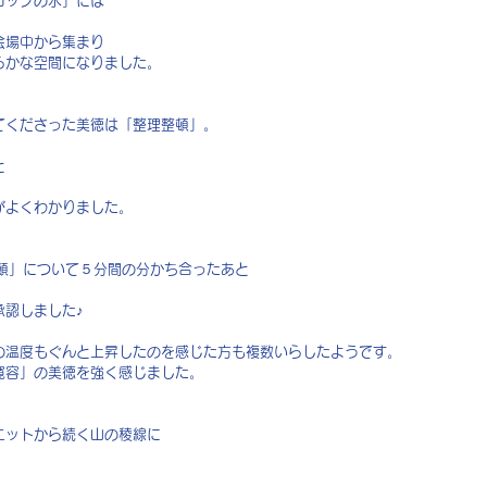
コップの水」には
会場中から集まり
らかな空間になりました。
てくださった美徳は「整理整頓」。
と
がよくわかりました。
整頓」について５分間の分かち合ったあと
承認しました♪
の温度もぐんと上昇したのを感じた方も複数いらしたようです。
寛容」の美徳を強く感じました。
エットから続く山の稜線に