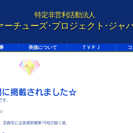
特定非営利活動法人
ァーチューズ･プロジェクト･ジャ
事
美徳について
ＴＶＰＪ
コ
聞に掲載されました☆
です。
)ﾉ
。会員宅には美徳新聞第16号が届く頃。