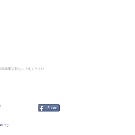
転載転用複製はお控えください。
｜
n
Share
an.org