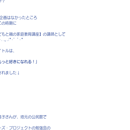
か？
会企画はなかったところ
この時期に
どもと親の家庭教育講座】の講師として
｡.:*･゜ﾟ･*
イトルは、
もっと好きになれる！」
されました↓
昌子さんが、地元の公民館で
ーズ・プロジェクトの勉強会の