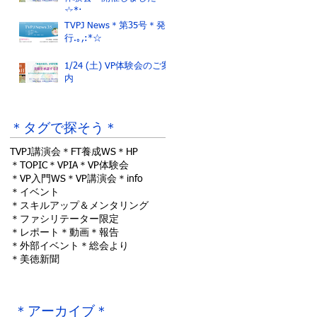
☆*:.｡.
TVPJ News＊第35号＊発
行.｡,:*☆
1/24 (土) VP体験会のご案
内
＊タグで探そう＊
TVPJ講演会
＊FT養成WS
＊HP
＊TOPIC
＊VPIA
＊VP体験会
＊VP入門WS
＊VP講演会
＊info
＊イベント
＊スキルアップ＆メンタリング
＊ファシリテーター限定
＊レポート
＊動画
＊報告
＊外部イベント
＊総会より
＊美徳新聞
＊アーカイブ＊