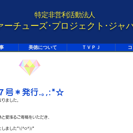
特定非営利活動法人
ァーチューズ･プロジェクト･ジャ
事
美徳について
ＴＶＰＪ
コ
７号＊発行.｡,:*☆
なりました。
熱と愛漲るご寄稿をいただき、
した*\(^o^)/*