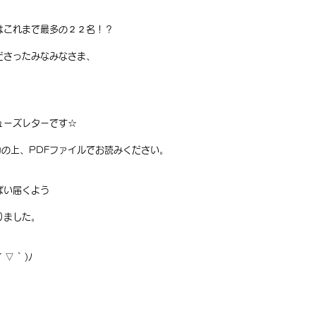
はこれまで最多の２２名！？
ださったみなみなさま、
ューズレターです☆
の上、PDFファイルでお読みください。
ぱい届くよう
りました。
 ` )ﾉ