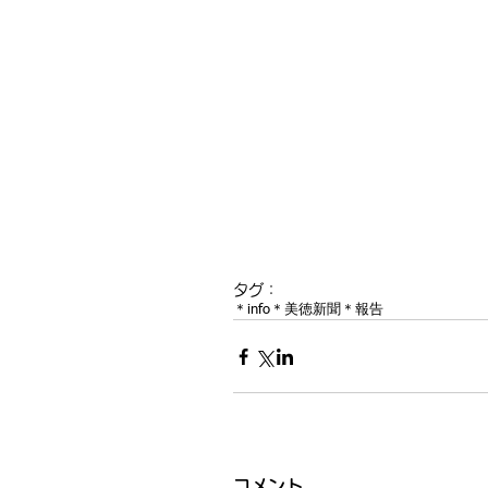
タグ：
＊info
＊美徳新聞
＊報告
コメント