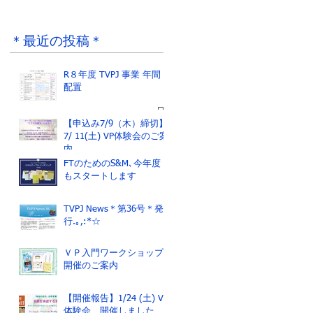
R８年度 TVPJ 事業
ジャネットさんから
年間配置
のメッセージ
＊最近の投稿＊
R８年度 TVPJ 事業 年間
配置
【申込み7/9（木）締切】
7/ 11(土) VP体験会のご案
内
FTのためのS&M､今年度
もスタートします
TVPJ News＊第36号＊発
行.｡,:*☆
ＶＰ入門ワークショップ
開催のご案内
【開催報告】1/24 (土) VP
体験会 開催しました