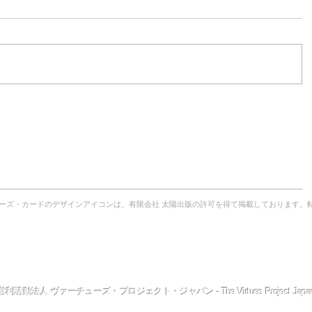
ーズ・カードのデザインアイコンは、有限会社 太陽出版の許可を得て掲載しております。
ューズ・プロジェクト
とは？
｜
理事長からのご挨拶
｜
TVPJ
創設者
｜
TVPJ
役員
｜
提供できる
サービス
｜
プスケジュール
｜
これまでの
ワークショップ
の模様
｜
体験談・実践例
｜
ファシリテーター（公認講師）
とは？
TVPJ
News
｜
FＡQ
｜
本の紹介
｜
リンク
｜
定款
｜
Top
へ
利活動法人 ヴァーチューズ・プロジェクト・ジャパン - The Virtues Project Japa