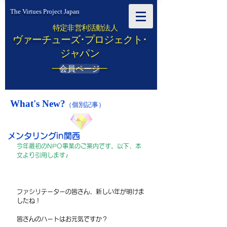
The Virtues Project Japan
特定非営利活動法人
ヴァーチューズ･プロジェクト･
ジャパン
会員ページ
What's New?
（個別記事）
メンタリングin関西
今年最初のNPO事業のご案内です。以下、本
文より引用します♪
ファシリテーターの皆さん、新しい年が明けま
したね！
皆さんのハートはお元気ですか？