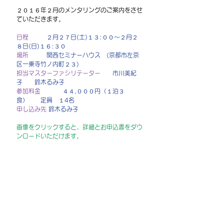
２０１６年２月のメンタリングのご案内をさせ
ていただきます。 
日程
　　　２月２７日(土)１３:００～２月２
８日(日)１６:３０
場所
　　　関西セミナーハウス　(京都市左京
区一乗寺竹ノ内町２３)
担当マスターファシリテーター
　　市川美紀
子　　鈴木るみ子
参加料金
　　     ４４,０００円（１泊３
食）　　定員　１4名　　　
申し込み先
鈴木るみ子
画像をクリックすると、詳細とお申込書をダウ
ンロードいただけます。