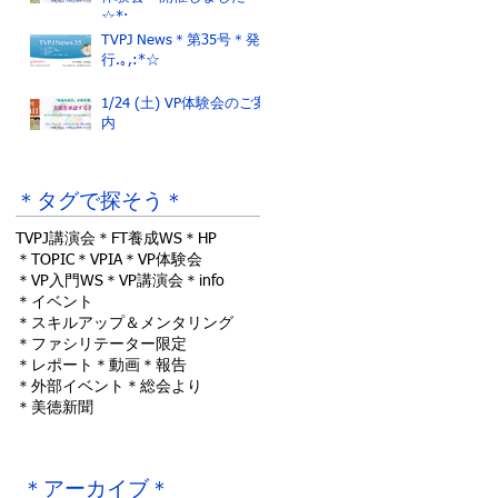
☆*:.｡.
TVPJ News＊第35号＊発
行.｡,:*☆
1/24 (土) VP体験会のご案
内
＊タグで探そう＊
TVPJ講演会
＊FT養成WS
＊HP
＊TOPIC
＊VPIA
＊VP体験会
＊VP入門WS
＊VP講演会
＊info
＊イベント
＊スキルアップ＆メンタリング
＊ファシリテーター限定
＊レポート
＊動画
＊報告
＊外部イベント
＊総会より
＊美徳新聞
＊アーカイブ＊