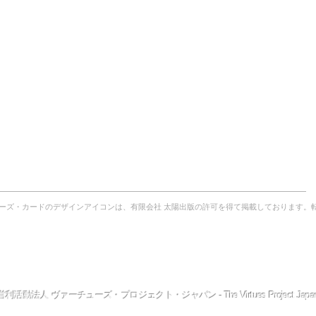
ーズ・カードのデザインアイコンは、有限会社 太陽出版の許可を得て掲載しております。
ューズ・プロジェクト
とは？
｜
理事長からのご挨拶
｜
TVPJ
創設者
｜
TVPJ
役員
｜
提供できる
サービス
｜
プスケジュール
｜
これまでの
ワークショップ
の模様
｜
体験談・実践例
｜
ファシリテーター（公認講師）
とは？
TVPJ
News
｜
FＡQ
｜
本の紹介
｜
リンク
｜
定款
｜
Top
へ
利活動法人 ヴァーチューズ・プロジェクト・ジャパン - The Virtues Project Japa