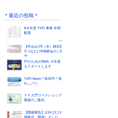
R８年度 TVPJ 事業
ジャネットさんから
年間配置
のメッセージ
＊最近の投稿＊
R８年度 TVPJ 事業 年間
配置
【申込み7/9（木）締切】
7/ 11(土) VP体験会のご案
内
FTのためのS&M､今年度
もスタートします
TVPJ News＊第36号＊発
行.｡,:*☆
ＶＰ入門ワークショップ
開催のご案内
【開催報告】1/24 (土) VP
体験会 開催しました