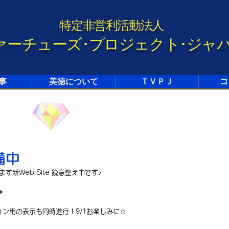
特定非営利活動法人
ァーチューズ･プロジェクト･ジャ
事
美徳について
ＴＶＰＪ
コ
備中
新Web Site 鋭意整え中です♪
＊
ン用の表示も同時進行！9/1お楽しみに☆ 