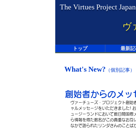
The Virtues Project Japan
ヴ
トップ
最新記
What's New?
（個別記事）
創始者からのメッ
ヴァーチューズ・プロジェクト創始者
ャルメッセージをいただきました! 
ュージーランドにおいて数日間国際
ら情報を得た数名がこの貴重なお互
なかで語られたリンダさんのことばが