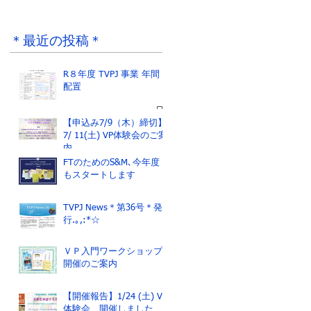
R８年度 TVPJ 事業
ジャネットさんから
年間配置
のメッセージ
＊最近の投稿＊
R８年度 TVPJ 事業 年間
配置
【申込み7/9（木）締切】
7/ 11(土) VP体験会のご案
内
FTのためのS&M､今年度
もスタートします
TVPJ News＊第36号＊発
行.｡,:*☆
ＶＰ入門ワークショップ
開催のご案内
【開催報告】1/24 (土) VP
体験会 開催しました