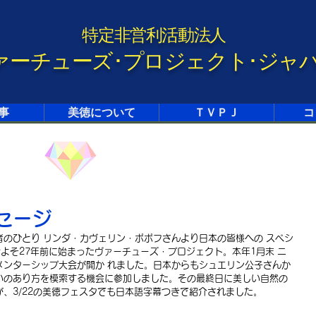
特定非営利活動法人
ァーチューズ･プロジェクト･ジャ
事
美徳について
ＴＶＰＪ
コ
セージ
のひとり リンダ・カヴェリン・ポポフさんより日本の皆様への スペシ
およそ27年前に始まったヴァーチューズ・プロジェクト。本年1月末 ニ
メンターシップ大会が開か れました。日本からもシュエリン公子さんか
いのあり方を模索する機会に参加しました。その最終日に美しい自然の
、3/22の美徳フェスタでも日本語字幕つきで紹介されました。 