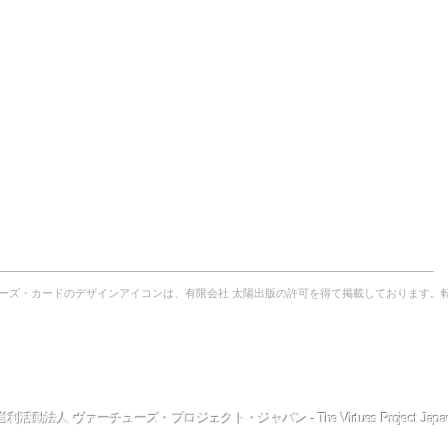
ーズ・カードのデザインアイコンは、有限会社 太陽出版の許可を得て掲載しております。
ューズ・プロジェクト
とは？
｜
理事長からのご挨拶
｜
TVPJ
創設者
｜
TVPJ
役員
｜
提供できる
サービス
｜
プスケジュール
｜
これまでの
ワークショップ
の模様
｜
体験談・実践例
｜
ファシリテーター（公認講師）
とは？
TVPJ
News
｜
FＡQ
｜
本の紹介
｜
リンク
｜
定款
｜
Top
へ
利活動法人 ヴァーチューズ・プロジェクト・ジャパン - The Virtues Project Japa