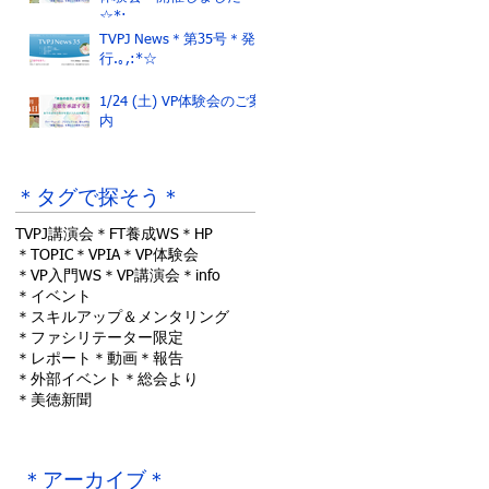
☆*:.｡.
TVPJ News＊第35号＊発
行.｡,:*☆
1/24 (土) VP体験会のご案
内
＊タグで探そう＊
TVPJ講演会
＊FT養成WS
＊HP
＊TOPIC
＊VPIA
＊VP体験会
＊VP入門WS
＊VP講演会
＊info
＊イベント
＊スキルアップ＆メンタリング
＊ファシリテーター限定
＊レポート
＊動画
＊報告
＊外部イベント
＊総会より
＊美徳新聞
＊アーカイブ＊